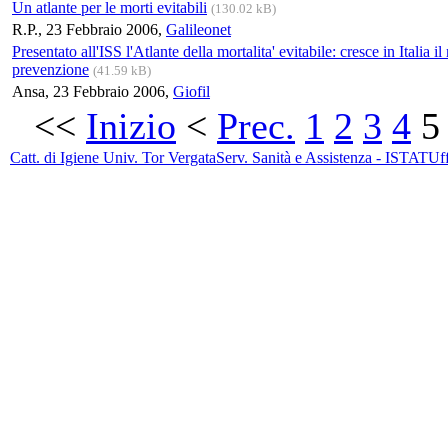
Un atlante per le morti evitabili
(130.02 kB)
R.P., 23 Febbraio 2006,
Galileonet
Presentato all'ISS l'Atlante della mortalita' evitabile: cresce in Italia i
prevenzione
(41.59 kB)
Ansa, 23 Febbraio 2006,
Giofil
<<
Inizio
<
Prec.
1
2
3
4
5
Catt. di Igiene Univ. Tor Vergata
Serv. Sanità e Assistenza - ISTAT
Uff