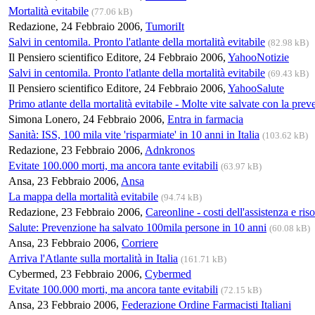
Mortalità evitabile
(77.06 kB)
Redazione, 24 Febbraio 2006,
TumoriIt
Salvi in centomila. Pronto l'atlante della mortalità evitabile
(82.98 kB)
Il Pensiero scientifico Editore, 24 Febbraio 2006,
YahooNotizie
Salvi in centomila. Pronto l'atlante della mortalità evitabile
(69.43 kB)
Il Pensiero scientifico Editore, 24 Febbraio 2006,
YahooSalute
Primo atlante della mortalità evitabile - Molte vite salvate con la pre
Simona Lonero, 24 Febbraio 2006,
Entra in farmacia
Sanità: ISS, 100 mila vite 'risparmiate' in 10 anni in Italia
(103.62 kB)
Redazione, 23 Febbraio 2006,
Adnkronos
Evitate 100.000 morti, ma ancora tante evitabili
(63.97 kB)
Ansa, 23 Febbraio 2006,
Ansa
La mappa della mortalità evitabile
(94.74 kB)
Redazione, 23 Febbraio 2006,
Careonline - costi dell'assistenza e ris
Salute: Prevenzione ha salvato 100mila persone in 10 anni
(60.08 kB)
Ansa, 23 Febbraio 2006,
Corriere
Arriva l'Atlante sulla mortalità in Italia
(161.71 kB)
Cybermed, 23 Febbraio 2006,
Cybermed
Evitate 100.000 morti, ma ancora tante evitabili
(72.15 kB)
Ansa, 23 Febbraio 2006,
Federazione Ordine Farmacisti Italiani