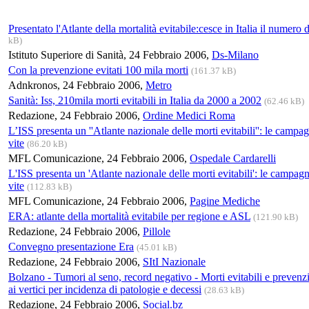
Presentato l'Atlante della mortalità evitabile:cesce in Italia il numero 
kB)
Istituto Superiore di Sanità, 24 Febbraio 2006,
Ds-Milano
Con la prevenzione evitati 100 mila morti
(161.37 kB)
Adnkronos, 24 Febbraio 2006,
Metro
Sanità: Iss, 210mila morti evitabili in Italia da 2000 a 2002
(62.46 kB)
Redazione, 24 Febbraio 2006,
Ordine Medici Roma
L’ISS presenta un ''Atlante nazionale delle morti evitabili'': le campa
vite
(86.20 kB)
MFL Comunicazione, 24 Febbraio 2006,
Ospedale Cardarelli
L'ISS presenta un 'Atlante nazionale delle morti evitabili': le campagn
vite
(112.83 kB)
MFL Comunicazione, 24 Febbraio 2006,
Pagine Mediche
ERA: atlante della mortalità evitabile per regione e ASL
(121.90 kB)
Redazione, 24 Febbraio 2006,
Pillole
Convegno presentazione Era
(45.01 kB)
Redazione, 24 Febbraio 2006,
SItI Nazionale
Bolzano - Tumori al seno, record negativo - Morti evitabili e prevenz
ai vertici per incidenza di patologie e decessi
(28.63 kB)
Redazione, 24 Febbraio 2006,
Social.bz