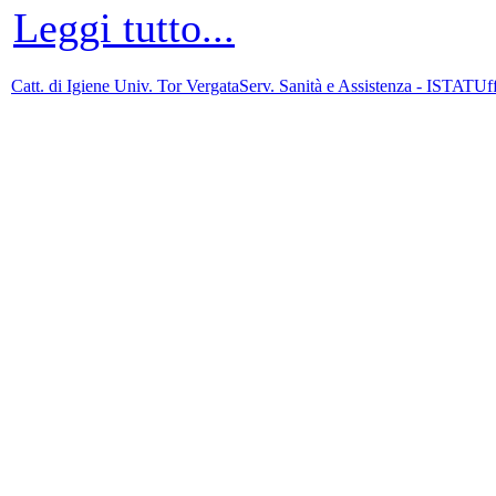
Leggi tutto...
Catt. di Igiene Univ. Tor Vergata
Serv. Sanità e Assistenza - ISTAT
Uff