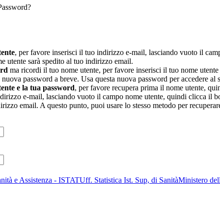
 Password?
tente
, per favore inserisci il tuo indirizzo e-mail, lasciando vuoto il ca
 utente sarà spedito al tuo indirizzo email.
ord
ma ricordi il tuo nome utente, per favore inserisci il tuo nome utente 
a nuova password a breve. Usa questa nuova password per accedere al s
tente e la tua password
, per favore recupera prima il nome utente, qui
 indirizzo e-mail, lasciando vuoto il campo nome utente, quindi clicca il 
dirizzo email. A questo punto, puoi usare lo stesso metodo per recuperar
anità e Assistenza - ISTAT
Uff. Statistica Ist. Sup, di Sanità
Ministero del