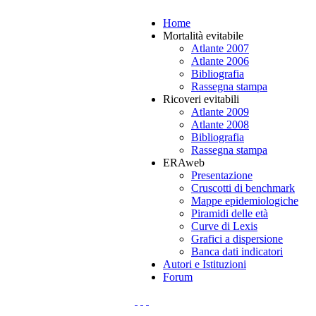
Home
Mortalità evitabile
Atlante 2007
Atlante 2006
Bibliografia
Rassegna stampa
Ricoveri evitabili
Atlante 2009
Atlante 2008
Bibliografia
Rassegna stampa
ERAweb
Presentazione
Cruscotti di benchmark
Mappe epidemiologiche
Piramidi delle età
Curve di Lexis
Grafici a dispersione
Banca dati indicatori
Autori e Istituzioni
Forum