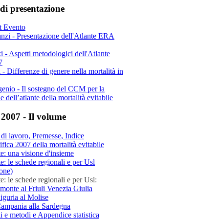
di presentazione
t Evento
nzi - Presentazione dell'Atlante ERA
 - Aspetti metodologici dell'Atlante
7
 - Differenze di genere nella mortalità in
genio - Il sostegno del CCM per la
 dell’atlante della mortalità evitabile
 2007 - Il volume
di lavoro, Premesse, Indice
ifica 2007 della mortalità evitabile
e: una visione d'insieme
e: le schede regionali e per Usl
ione)
e: le schede regionali e per Usl:
emonte al Friuli Venezia Giulia
Liguria al Molise
Campania alla Sardegna
i e metodi e Appendice statistica