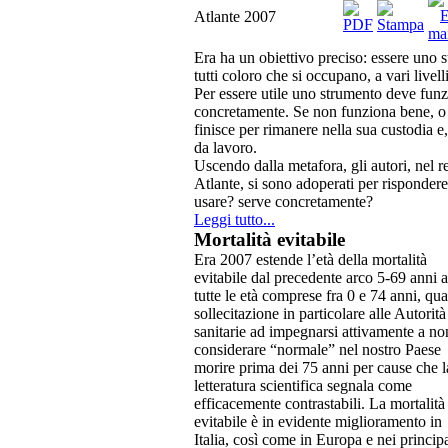
Atlante 2007
Era ha un obiettivo preciso: essere uno st
tutti coloro che si occupano, a vari livel
Per essere utile uno strumento deve funz
concretamente. Se non funziona bene, o 
finisce per rimanere nella sua custodia e,
da lavoro.
Uscendo dalla metafora, gli autori, nel r
Atlante, si sono adoperati per rispondere
usare? serve concretamente?
Leggi tutto...
Mortalità
evitabile
Era 2007 estende l’età della mortalità
evitabile dal precedente arco 5-69 anni a
tutte le età comprese fra 0 e 74 anni, qua
sollecitazione in particolare alle Autorità
sanitarie ad impegnarsi attivamente a no
considerare “normale” nel nostro Paese
morire prima dei 75 anni per cause che l
letteratura scientifica segnala come
efficacemente contrastabili. La mortalità
evitabile è in evidente miglioramento in
Italia, così come in Europa e nei principa