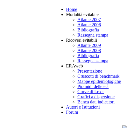
Home
Mortalità evitabile
Atlante 2007
Atlante 2006
Bibliografia
Rassegna stampa
Ricoveri evitabili
Atlante 2009
Atlante 2008
Bibliografia
Rassegna stampa
ERAweb
Presentazione
Cruscotti di benchmark
Mappe epidemiologiche
Piramidi delle età
Curve di Lexis
Grafici a dispersione
Banca dati indicatori
Autori e Istituzioni
Forum