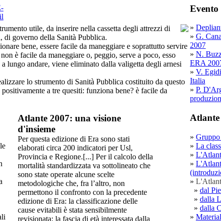
Evento 
»
Deplian
rumento utile, da inserire nella cassetta degli attrezzi di
»
G. Cana
li, di governo della Sanità Pubblica.
2007
ionare bene, essere facile da maneggiare e soprattutto servire
»
N. Buzzi
non è facile da maneggiare o, peggio, serve a poco, esso
ERA 200
 a lungo andare, viene eliminato dalla valigetta degli arnesi
»
V. Egidi
Italia
ealizzare lo strumento di Sanità Pubblica costituito da questo
»
P. D'Ar
 positivamente a tre quesiti: funziona bene? è facile da
produzione
Atlante
Atlante 2007:
una visione
d'insieme
»
Gruppo 
Per questa edizione di Era sono stati
»
La class
le
elaborati circa 200 indicatori per Usl,
»
L'Atlant
Provincia e Regione.[...] Per il calcolo della
»
L'Atlant
n
mortalità standardizzata va sottolineato che
(introduz
sono state operate alcune scelte
»
L'Atlant
a
metodologiche che, fra l’altro, non
»
dal Pi
permettono il confronto con la precedente
»
dalla 
edizione di Era: la classificazione delle
»
dalla 
cause evitabili è stata sensibilmente
»
Material
li
revisionata; la fascia di età interessata dalla