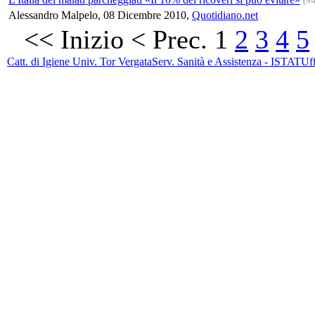
(9
Alessandro Malpelo, 08 Dicembre 2010,
Quotidiano.net
<<
Inizio
<
Prec.
1
2
3
4
5
Catt. di Igiene Univ. Tor Vergata
Serv. Sanità e Assistenza - ISTAT
Uff