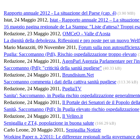
Rapporto annuale 2012 - La situazione del Paese (cap. 4)
(3.90 MB)
Istat, 24 Maggio 2012,
Istat - Rapporto annuale 2012 – La situazione
16 maggio pagina regionale de La Stampa: "Liste d'attesa? Troppi es
Redazione, 23 Maggio 2012,
OMCeO - Valle d'Aosta
La dignità della debolezza. Riflessioni e pro poste per un nuovo Welf
Mario Marazziti, 09 Novembre 2011,
Forum sulla non autosufficienz
Puglia: Saccomanno (Pdl), Rischio ospedalizzazione troppo elevato
(
Redazione, 24 Maggio 2011,
AgenParl Agenzia Parlamentare per l'i
Saccomanno (Pdl): "criticità della sanità pugliese"
(40.33 kB)
Redazione, 24 Maggio 2011,
Brundisium.Net
Saccomanno commenta i dati della cattiva sanità pugliese
(113.36 kB)
Redazione, 24 Maggio 2011,
PugliaTV
Sanita': Saccomanno, in Puglia rischio ospedalizzazione generalment
Redazione, 24 Maggio 2011,
Il Portale dei Senatori de il Popolo dell
Sanità, Saccomanno (Pdl): In Puglia elevato rischio ospedalizzazione
Redazione, 24 Maggio 2011,
Il Velino.it
Senigallia e ZT4, popolazione in buona salute
(166.29 kB)
Carlo Leone, 20 Maggio 2011,
Senigallia Notizie
Working Paper n. 2/2011: Le differenze regionali nella governance del