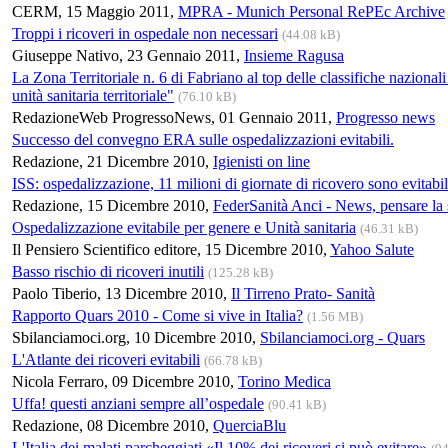
CERM, 15 Maggio 2011,
MPRA - Munich Personal RePEc Archive
Troppi i ricoveri in ospedale non necessari
(44.08 kB)
Giuseppe Nativo, 23 Gennaio 2011,
Insieme Ragusa
La Zona Territoriale n. 6 di Fabriano al top delle classifiche nazion
unità sanitaria territoriale"
(76.10 kB)
RedazioneWeb ProgressoNews, 01 Gennaio 2011,
Progresso news
Successo del convegno ERA sulle ospedalizzazioni evitabili.
Redazione, 21 Dicembre 2010,
Igienisti on line
ISS: ospedalizzazione, 11 milioni di giornate di ricovero sono evitabil
Redazione, 15 Dicembre 2010,
FederSanità Anci - News, pensare la 
Ospedalizzazione evitabile per genere e Unità sanitaria
(46.31 kB)
Il Pensiero Scientifico editore, 15 Dicembre 2010,
Yahoo Salute
Basso rischio di ricoveri inutili
(125.28 kB)
Paolo Tiberio, 13 Dicembre 2010,
Il Tirreno Prato- Sanità
Rapporto Quars 2010 - Come si vive in Italia?
(1.56 MB)
Sbilanciamoci.org, 10 Dicembre 2010,
Sbilanciamoci.org - Quars
L'Atlante dei ricoveri evitabili
(66.78 kB)
Nicola Ferraro, 09 Dicembre 2010,
Torino Medica
Uffa! questi anziani sempre all’ospedale
(90.41 kB)
Redazione, 08 Dicembre 2010,
QuerciaBlu
L'Italia dei malati parcheggiati «Il 10% dei ricoveri si può evitare»